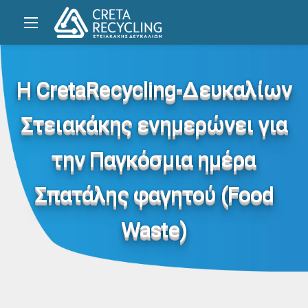
Η CretaRecycling-Δευκαλίων
Στειακάκης ενημερώνει για
την Παγκόσμια ημέρα
Σπατάλης φαγητού (Food
Waste)