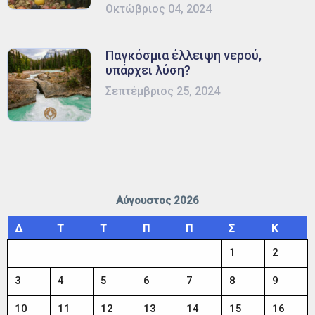
Οκτώβριος 04, 2024
Παγκόσμια έλλειψη νερού,
υπάρχει λύση?
Σεπτέμβριος 25, 2024
Αύγουστος 2026
Δ
Τ
Τ
Π
Π
Σ
Κ
1
2
3
4
5
6
7
8
9
10
11
12
13
14
15
16