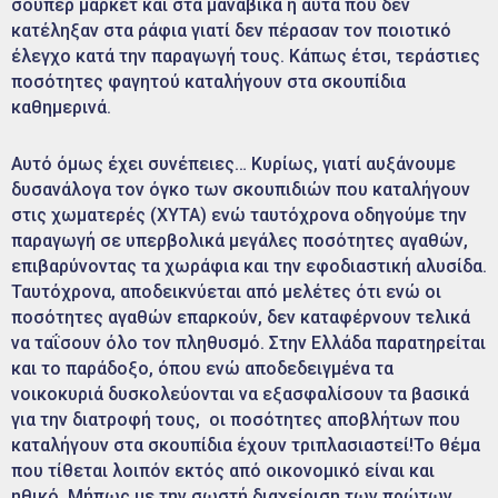
σούπερ μάρκετ και στα μανάβικα ή αυτά που δεν
κατέληξαν στα ράφια γιατί δεν πέρασαν τον ποιοτικό
έλεγχο κατά την παραγωγή τους. Κάπως έτσι, τεράστιες
ποσότητες φαγητού καταλήγουν στα σκουπίδια
καθημερινά.
Αυτό όμως έχει συνέπειες… Κυρίως, γιατί αυξάνουμε
δυσανάλογα τον όγκο των σκουπιδιών που καταλήγουν
στις χωματερές (ΧΥΤΑ) ενώ ταυτόχρονα οδηγούμε την
παραγωγή σε υπερβολικά μεγάλες ποσότητες αγαθών,
επιβαρύνοντας τα χωράφια και την εφοδιαστική αλυσίδα.
Ταυτόχρονα, αποδεικνύεται από μελέτες ότι ενώ οι
ποσότητες αγαθών επαρκούν, δεν καταφέρνουν τελικά
να ταΐσουν όλο τον πληθυσμό. Στην Ελλάδα παρατηρείται
και το παράδοξο, όπου ενώ αποδεδειγμένα τα
νοικοκυριά δυσκολεύονται να εξασφαλίσουν τα βασικά
για την διατροφή τους, οι ποσότητες αποβλήτων που
καταλήγουν στα σκουπίδια έχουν τριπλασιαστεί!Το θέμα
που τίθεται λοιπόν εκτός από οικονομικό είναι και
ηθικό. Μήπως με την σωστή διαχείριση των πρώτων