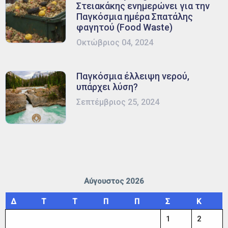
Στειακάκης ενημερώνει για την
Παγκόσμια ημέρα Σπατάλης
φαγητού (Food Waste)
Οκτώβριος 04, 2024
Παγκόσμια έλλειψη νερού,
υπάρχει λύση?
Σεπτέμβριος 25, 2024
Αύγουστος 2026
Δ
Τ
Τ
Π
Π
Σ
Κ
1
2