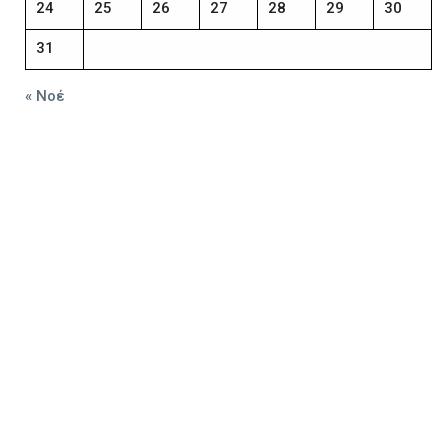
24
25
26
27
28
29
30
31
« Νοέ