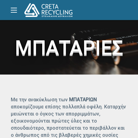
ΜΠΑΤΑΡΙΕΣ
Με την ανακύκλωση των
ΜΠΑΤΑΡΙΩΝ
αποκομίζουμε επίσης πολλαπλά οφέλη. Καταρχήν
μειώνεται ο όγκος των απορριμμάτων,
εξοικονομούνται πρώτες ύλες και το
σπουδαιότερο, προστατεύεται το περιβάλλον και
ο άνθρωπος από τις βλαβερές χημικές ουσίες