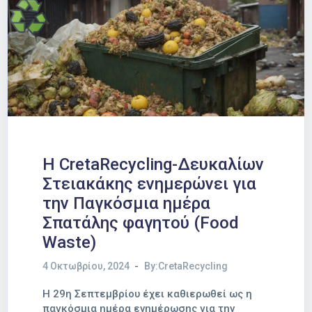
Η CretaRecycling-Δευκαλίων
Στειακάκης ενημερώνει για
την Παγκόσμια ημέρα
Σπατάλης φαγητού (Food
Waste)
4 Οκτωβρίου, 2024
By:CretaRecycling
Η 29η Σεπτεμβρίου έχει καθιερωθεί ως η
παγκόσμια ημέρα ενημέρωσης για την